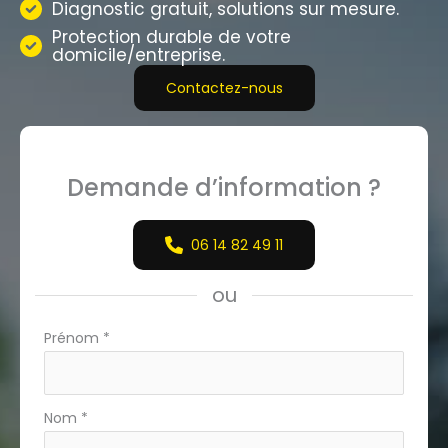
Diagnostic gratuit, solutions sur mesure.
Protection durable de votre
domicile/entreprise.
Contactez-nous
Demande d’information ?
06 14 82 49 11
ou
Formulaire
Prénom
*
simple
avec
téléphone
Nom
*