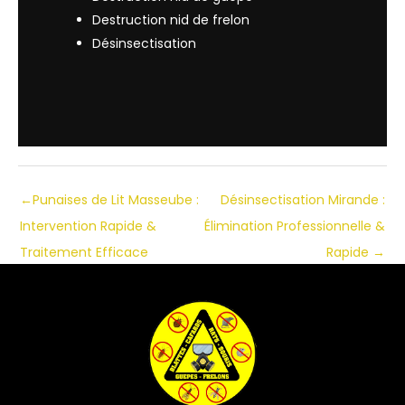
Destruction nid de frelon
Désinsectisation
←
Punaises de Lit Masseube :
Désinsectisation Mirande :
Intervention Rapide &
Élimination Professionnelle &
Traitement Efficace
Rapide
→