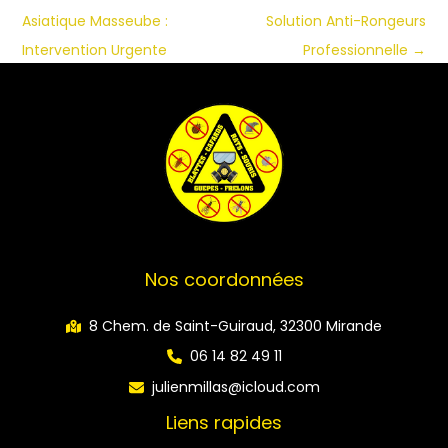
Asiatique Masseube :
Solution Anti-Rongeurs
Intervention Urgente
Professionnelle
→
Nos coordonnées
8 Chem. de Saint-Guiraud, 32300 Mirande
06 14 82 49 11
julienmillas@icloud.com
Liens rapides