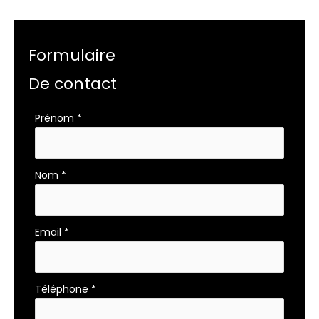
Formulaire
De contact
Formulaire
Prénom
*
simple
avec
téléphone
Nom
*
Email
*
Téléphone
*