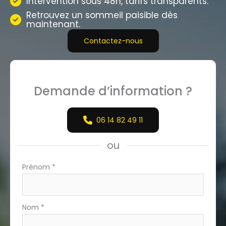
Intervention sous 48h, tarifs transparents.
Retrouvez un sommeil paisible dès
maintenant.
Contactez-nous
Demande d’information ?
06 14 82 49 11
ou
Formulaire
Prénom
*
simple
avec
téléphone
Nom
*