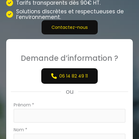
Tarifs transparents dès 90€ HT.
Solutions discrètes et respectueuses de
l’environnement.
Contactez-nous
Demande d’information ?
06 14 82 49 11
ou
Formulaire
Prénom
*
simple
avec
téléphone
Nom
*