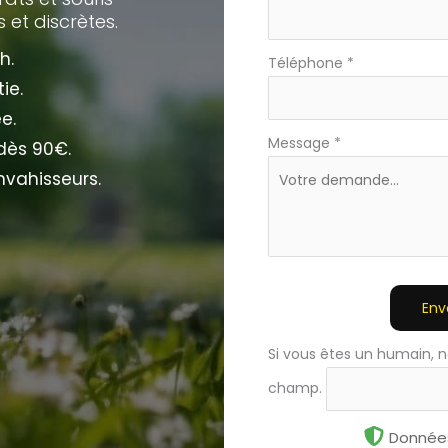
 et discrètes.
h.
Téléphone
*
ie.
e.
Message
*
 dès 90€.
nvahisseurs.
Env
Si vous êtes un humain, n
champ.
Données