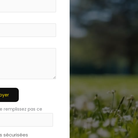
oyer
e remplissez pas ce
 sécurisées