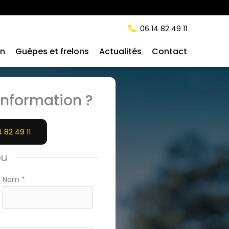
06 14 82 49 11
on
Guêpes et frelons
Actualités
Contact
nformation ?
4 82 49 11
ou
Nom
*