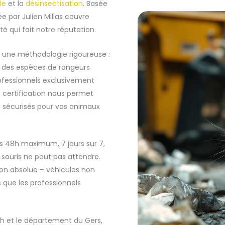
le
et la
désinsectisation
. Basée
ée par Julien Millas couvre
 qui fait notre réputation.
r une méthodologie rigoureuse :
se des espèces de rongeurs
rofessionnels exclusivement
e certification nous permet
nt sécurisés pour vos animaux
us 48h maximum, 7 jours sur 7,
souris ne peut pas attendre.
ion absolue – véhicules non
s que les professionnels
uch et le département du Gers,