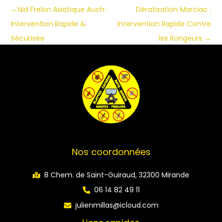
←
Nid Frelon Asiatique Auch :
Dératisation Marciac :
Intervention Rapide &
Intervention Rapide Contre
Sécurisée
les Rongeurs
→
Nos coordonnées
8 Chem. de Saint-Guiraud, 32300 Mirande
06 14 82 49 11
julienmillas@icloud.com