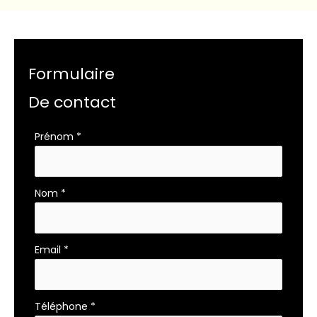
Formulaire
De contact
Formulaire
Prénom
*
simple
avec
téléphone
Nom
*
Email
*
Téléphone
*