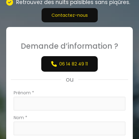
Retrouvez des nuits paisibles sans piqûres.
Contactez-nous
Demande d’information ?
06 14 82 49 11
ou
Formulaire
Prénom
*
simple
avec
téléphone
Nom
*