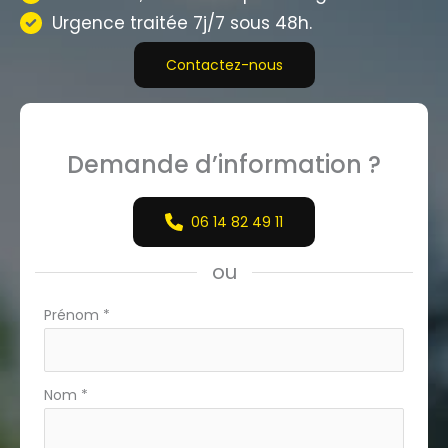
Urgence traitée 7j/7 sous 48h.
Contactez-nous
Demande d’information ?
06 14 82 49 11
ou
Formulaire
Prénom
*
simple
avec
téléphone
Nom
*