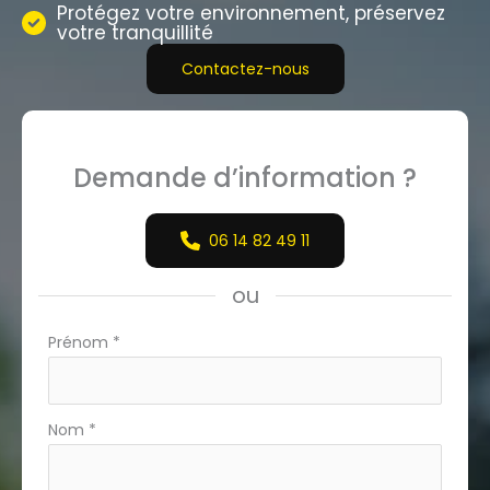
Protégez votre environnement, préservez
votre tranquillité
Contactez-nous
Demande d’information ?
06 14 82 49 11
ou
Formulaire
Prénom
*
simple
avec
téléphone
Nom
*